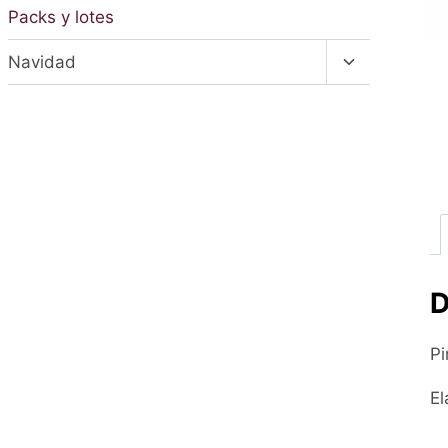
hijo
Packs y lotes
Alternar
Navidad
menú
hijo
D
Pi
El