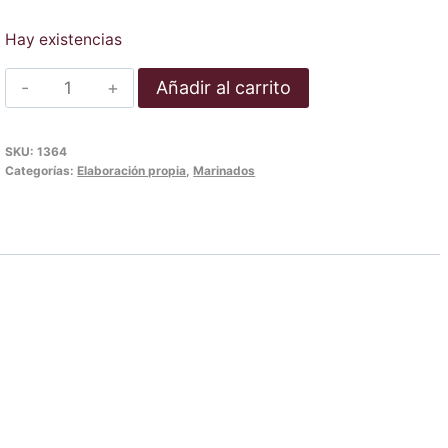
Hay existencias
Broquetes
Añadir al carrito
de
cuixa
SKU:
1364
de
Categorías:
Elaboración propia
,
Marinados
gall
dindi
amb
all
i
julivert
(Unitat)
cantidad