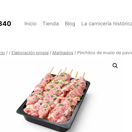
1840
Inicio
Tienda
Blog
La carnicería históric
cio
/
/
Elaboración propia
/
Marinados
/
Pinchitos de muslo de pavo c