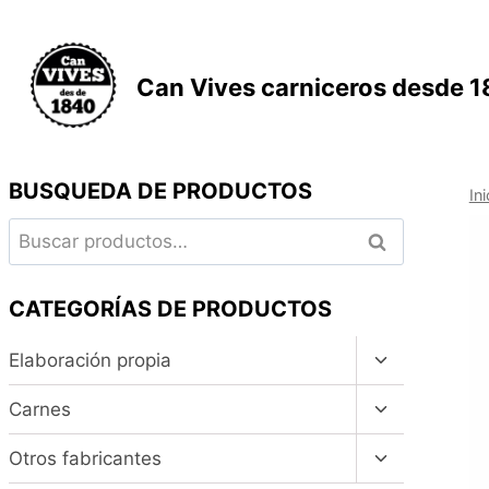
Saltar
al
contenido
Can Vives carniceros desde 
BUSQUEDA DE PRODUCTOS
Ini
Buscar
Buscar
por:
CATEGORÍAS DE PRODUCTOS
Alternar
Elaboración propia
menú
hijo
Alternar
Carnes
menú
hijo
Alternar
Otros fabricantes
menú