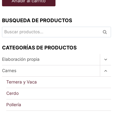
Añadir al carrito
BUSQUEDA DE PRODUCTOS
Buscar
Busc
por:
CATEGORÍAS DE PRODUCTOS
Alte
Elaboración propia
men
hijo
Alte
Carnes
men
hijo
Ternera y Vaca
Cerdo
Pollería