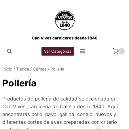
Saltar
al
contenido
Can Vives carniceros desde 1840
Ver Categorías
0
Inicio
/
Tienda
/
Carnes
/
Pollería
Pollería
Productos de pollería de calidad seleccionada en
Can Vives, carnicería de Calella desde 1840. Aquí
encontrarás pollo, pavo, gallina, conejo, huevos y
diferentes cortes de aves preparadas con criterio