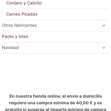
Cordero y Cabrito
Carnes Picadas
Alte
Otros fabricantes
men
hijo
Packs y lotes
Alte
Navidad
men
hijo
En nuestra tienda online, el envío a domicilio
requiere una compra mínima de 40,00 € y es
gratuito si superas el importe mínimo de compra