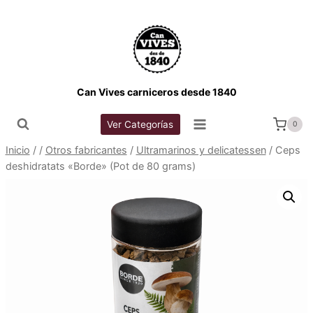
Saltar
al
contenido
Can Vives carniceros desde 1840
Ver Categorías
0
Inicio
/
/
Otros fabricantes
/
Ultramarinos y delicatessen
/
Ceps
deshidratats «Borde» (Pot de 80 grams)