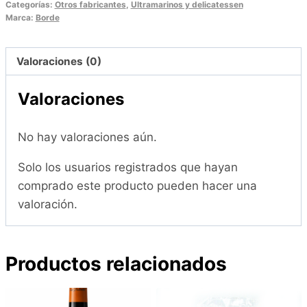
Categorías:
Otros fabricantes
,
Ultramarinos y delicatessen
(Pot
Marca:
Borde
de
80
Valoraciones (0)
grams)
cantidad
Valoraciones
No hay valoraciones aún.
Solo los usuarios registrados que hayan
comprado este producto pueden hacer una
valoración.
Productos relacionados