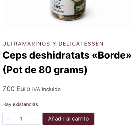
ULTRAMARINOS Y DELICATESSEN
Ceps deshidratats «Borde»
(Pot de 80 grams)
7,00
Euro
IVA Incluido
Hay existencias
Ceps
Añadir al carrito
deshidratats
"Borde"