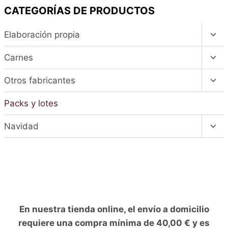
CATEGORÍAS DE PRODUCTOS
Alte
Elaboración propia
men
hijo
Alte
Carnes
men
hijo
Alte
Otros fabricantes
men
hijo
Packs y lotes
Alte
Navidad
men
hijo
En nuestra tienda online, el envío a domicilio
requiere una compra mínima de 40,00 € y es