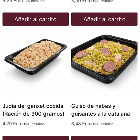
5,25
Euro
3,00
Euro
IVA Incluido
IVA Incluido
producto
Añadir al carrito
Añadir al carrito
Judía del ganxet cocida
Guiso de habas y
(Ración de 300 gramos)
guisantes a la catalana
4,79
Euro
6,48
Euro
IVA Incluido
IVA Incluido