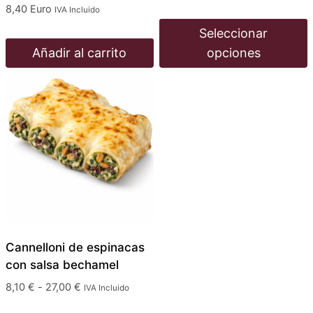
de
8,40
Euro
IVA Incluido
precios:
Seleccionar
desde
Añadir al carrito
opciones
9,60 €
hasta
Este
32,00 €
producto
tiene
múltiples
variantes.
Las
opciones
se
pueden
elegir
Cannelloni de espinacas
con salsa bechamel
en
la
Rango
8,10
€
-
27,00
€
IVA Incluido
página
de