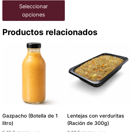
precios:
de
Seleccionar
desde
producto
opciones
8,10 €
hasta
Este
27,00 €
Productos relacionados
producto
tiene
múltiples
variantes.
Las
opciones
se
pueden
elegir
en
la
Gazpacho (Botella de 1
Lentejas con verduritas
página
litro)
(Ración de 300g)
de