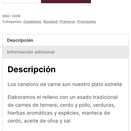
de
carn
SKU:
1408
sense
Categorías:
Canelones
,
Navidad
,
Primeros
,
Principales
beixamel
(Safata
Descripción
de
8
Información adicional
unitats)
cantidad
Descripción
Los canelons de carne son nuestro plato estrella
Elaboramos el relleno con un asado tradicional
de carnes de ternera, cerdo y pollo, verduras,
hierbas aromáticas y espécies, manteca de
cerdo, aceite de oliva y sal