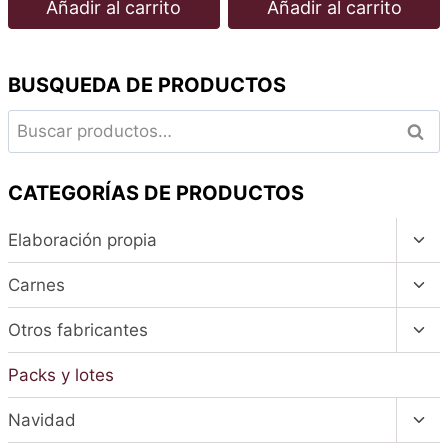
Añadir al carrito
Añadir al carrito
BUSQUEDA DE PRODUCTOS
Buscar
Busc
por:
CATEGORÍAS DE PRODUCTOS
Alte
Elaboración propia
men
hijo
Alte
Carnes
men
hijo
Alte
Otros fabricantes
men
hijo
Packs y lotes
Alte
Navidad
men