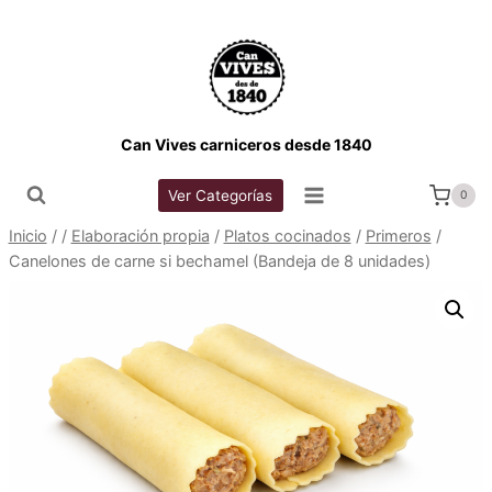
Saltar
al
contenido
Can Vives carniceros desde 1840
Ver Categorías
0
Inicio
/
/
Elaboración propia
/
Platos cocinados
/
Primeros
/
Canelones de carne si bechamel (Bandeja de 8 unidades)