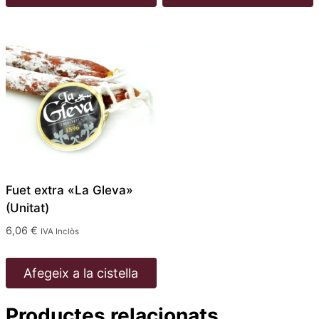
Fuet extra «La Gleva»
(Unitat)
6,06
€
IVA Inclòs
Afegeix a la cistella
Productes relacionats