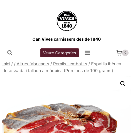
Vés
al
contingut
Can Vives carnissers des de 1840
Veure Categories
0
Inici
/
/
Altres fabricants
/
Pernils i embotits
/
Espatlla ibèrica
desossada i tallada a màquina (Porcions de 100 grams)