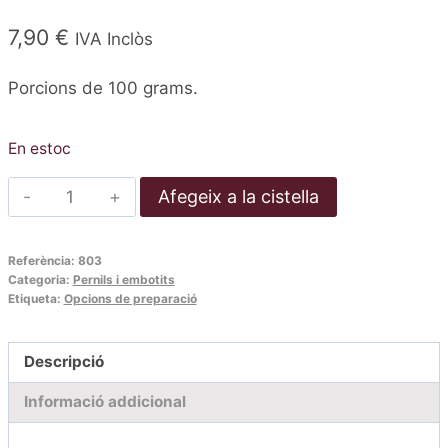
7,90
€
IVA Inclòs
Porcions de 100 grams.
En estoc
quantitat
Afegeix a la cistella
de
Espatlla
Referència:
803
ibèrica
Categoria:
Pernils i embotits
desossada
Etiqueta:
Opcions de preparació
i
tallada
Descripció
a
Informació addicional
màquina
(Porcions