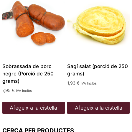
Sobrassada de porc
Sagí salat (porció de 250
negre (Porció de 250
grams)
grams)
1,93
€
IVA Inclòs
7,95
€
IVA Inclòs
Afegeix a la cistella
Afegeix a la cistella
CERCA PER PRODUCTES