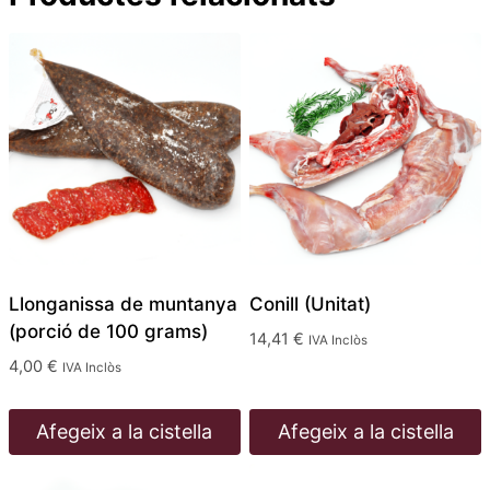
Llonganissa de muntanya
Conill (Unitat)
(porció de 100 grams)
14,41
€
IVA Inclòs
4,00
€
IVA Inclòs
Afegeix a la cistella
Afegeix a la cistella