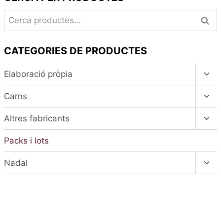
Cerca:
Cerc
CATEGORIES DE PRODUCTES
Alte
Elaboració pròpia
el
men
Alte
Carns
fill
el
men
Alte
Altres fabricants
fill
el
men
Packs i lots
fill
Alte
Nadal
el
men
fill