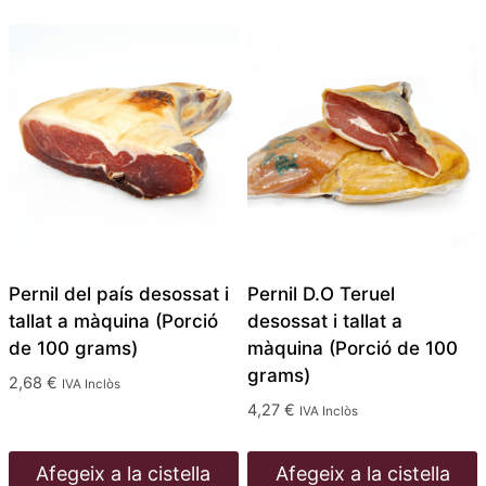
Pernil del país desossat i
Pernil D.O Teruel
tallat a màquina (Porció
desossat i tallat a
de 100 grams)
màquina (Porció de 100
grams)
2,68
€
IVA Inclòs
4,27
€
IVA Inclòs
Afegeix a la cistella
Afegeix a la cistella