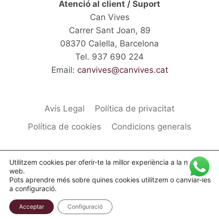
Atenció al client / Suport
Can Vives
Carrer Sant Joan, 89
08370 Calella, Barcelona
Tel. 937 690 224
Email:
canvives@canvives.cat
Avís Legal
Política de privacitat
Política de cookies
Condicions generals
Utilitzem cookies per oferir-te la millor experiència a la nostra
web.
© 2026 Can Vives carnissers des de 1840 - Tema
Pots aprendre més sobre quines cookies utilitzem o canviar-les
a configuració.
WordPress per
Kadence WP
Acceptar
Configuració