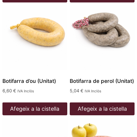
a
Aquest
13,86 €
producte
té
diverses
variants.
Les
opcions
es
poden
triar
Botifarra d’ou (Unitat)
Botifarra de perol (Unitat)
a
6,60
€
5,04
€
IVA Inclòs
IVA Inclòs
la
pàgina
Afegeix a la cistella
Afegeix a la cistella
del
producte