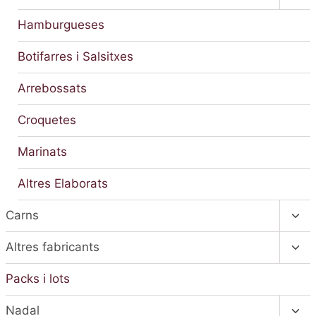
el
men
Hamburgueses
fill
Botifarres i Salsitxes
Arrebossats
Croquetes
Marinats
Altres Elaborats
Alte
Carns
el
men
Alte
Altres fabricants
fill
el
men
Packs i lots
fill
Alte
Nadal