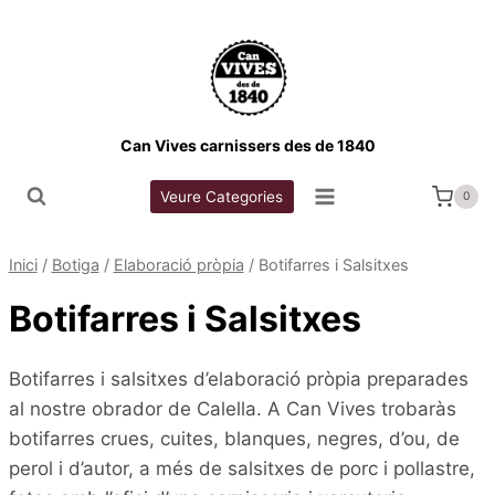
Vés
al
contingut
Can Vives carnissers des de 1840
Veure Categories
0
Inici
/
Botiga
/
Elaboració pròpia
/
Botifarres i Salsitxes
Botifarres i Salsitxes
Botifarres i salsitxes d’elaboració pròpia preparades
al nostre obrador de Calella. A Can Vives trobaràs
botifarres crues, cuites, blanques, negres, d’ou, de
perol i d’autor, a més de salsitxes de porc i pollastre,