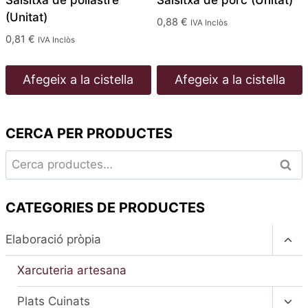
(Unitat)
0,88
€
IVA Inclòs
0,81
€
IVA Inclòs
Afegeix a la cistella
Afegeix a la cistella
CERCA PER PRODUCTES
Cerca:
Cerc
CATEGORIES DE PRODUCTES
Alte
Elaboració pròpia
el
men
Xarcuteria artesana
fill
Alte
Plats Cuinats