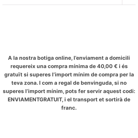
el
men
fill
A la nostra botiga online, l’enviament a domicili
requereix una compra mínima de 40,00 € i és
gratuït si superes l’import mínim de compra per la
teva zona. I com a regal de benvinguda, si no
superes l’import mínim, pots fer servir aquest codi:
ENVIAMENTGRATUIT, i el transport et sortirà de
franc.