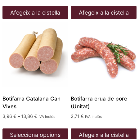
Afegeix a la cistella
Afegeix a la cistella
Botifarra Catalana Can
Botifarra crua de porc
Vives
(Unitat)
Interval
3,96
€
–
13,86
€
2,71
€
IVA Inclòs
IVA Inclòs
de
preus:
Selecciona opcions
Afegeix a la cistella
3,96 €