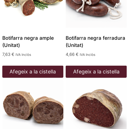
Botifarra negra ample
Botifarra negra ferradura
(Unitat)
(Unitat)
7,63
€
4,66
€
IVA Inclòs
IVA Inclòs
Afegeix a la cistella
Afegeix a la cistella