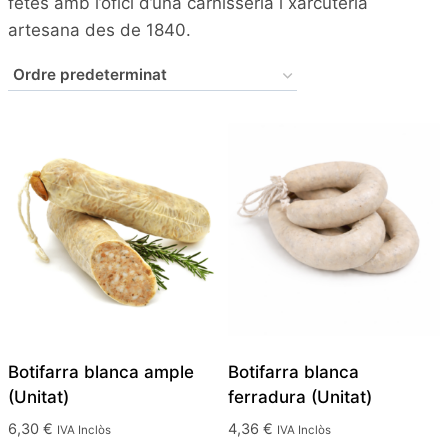
fetes amb l’ofici d’una carnisseria i xarcuteria
artesana des de 1840.
Botifarra blanca ample
Botifarra blanca
(Unitat)
ferradura (Unitat)
6,30
€
4,36
€
IVA Inclòs
IVA Inclòs