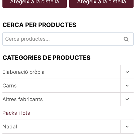
Afegeix a la cistella
Afegeix a la cistella
CERCA PER PRODUCTES
Cerca:
Cerc
CATEGORIES DE PRODUCTES
Alte
Elaboració pròpia
el
men
Alte
Carns
fill
el
men
Alte
Altres fabricants
fill
el
men
Packs i lots
fill
Alte
Nadal
el