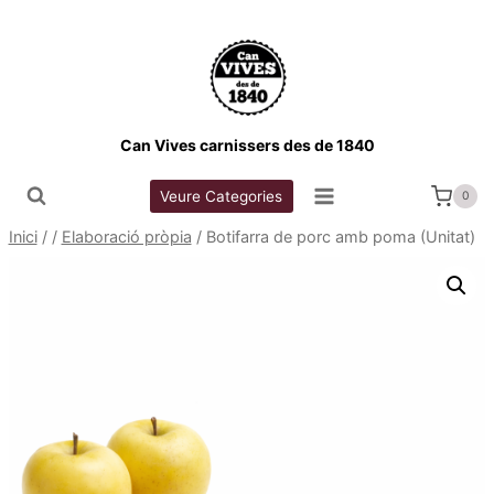
Vés
al
contingut
Can Vives carnissers des de 1840
Veure Categories
0
Inici
/
/
Elaboració pròpia
/
Botifarra de porc amb poma (Unitat)