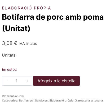
ELABORACIÓ PRÒPIA
Botifarra de porc amb poma
(Unitat)
3,08
€
IVA Inclòs
Unitats
En estoc
quantitat
Afegeix a la cistella
de
Botifarra
Referència:
516
de
Categories:
Botifarres i Salsitxes
,
Elaboració pròpia
,
Xarcuteria artesana
porc