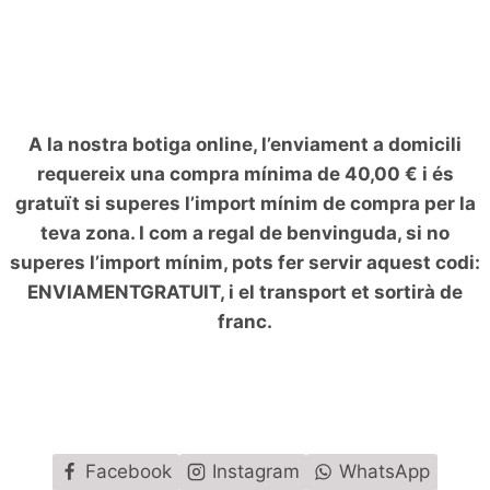
men
fill
A la nostra botiga online, l’enviament a domicili
requereix una compra mínima de 40,00 € i és
gratuït si superes l’import mínim de compra per la
teva zona. I com a regal de benvinguda, si no
superes l’import mínim, pots fer servir aquest codi:
ENVIAMENTGRATUIT, i el transport et sortirà de
franc.
Facebook
Instagram
WhatsApp