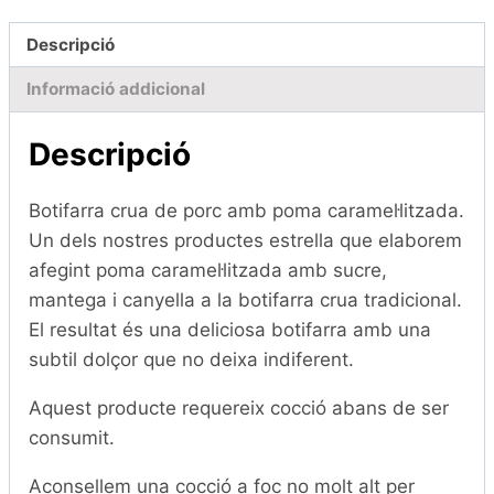
amb
Descripció
poma
(Unitat)
Informació addicional
Descripció
Botifarra crua de porc amb poma caramel·litzada.
Un dels nostres productes estrella que elaborem
afegint poma caramel·litzada amb sucre,
mantega i canyella a la botifarra crua tradicional.
El resultat és una deliciosa botifarra amb una
subtil dolçor que no deixa indiferent.
Aquest producte requereix cocció abans de ser
consumit.
Aconsellem una cocció a foc no molt alt per