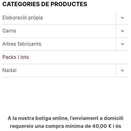
CATEGORIES DE PRODUCTES
Alte
Elaboració pròpia
el
men
Alte
Carns
fill
el
men
Alte
Altres fabricants
fill
el
men
Packs i lots
fill
Alte
Nadal
el
men
fill
A la nostra botiga online, l’enviament a domicili
requereix una compra mínima de 40,00 € i és