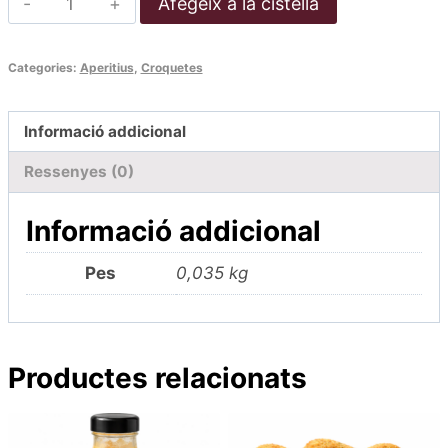
Afegeix a la cistella
de
Croquetes
Categories:
Aperitius
,
Croquetes
de
bacallà
Informació addicional
fregides
(Unitat)
Ressenyes (0)
Informació addicional
Pes
0,035 kg
Productes relacionats