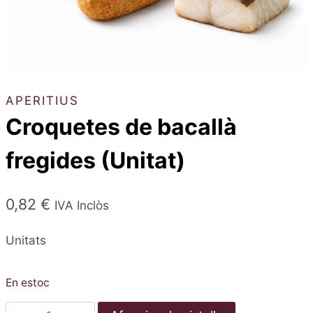
APERITIUS
Croquetes de bacallà
fregides (Unitat)
0,82
€
IVA Inclòs
Unitats
En estoc
quantitat