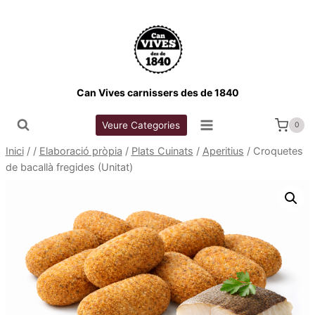
Vés
al
contingut
Can Vives carnissers des de 1840
Veure Categories
0
Inici
/
/
Elaboració pròpia
/
Plats Cuinats
/
Aperitius
/
Croquetes
de bacallà fregides (Unitat)