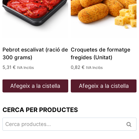
Pebrot escalivat (ració de
Croquetes de formatge
300 grams)
fregides (Unitat)
5,31
€
0,82
€
IVA Inclòs
IVA Inclòs
Afegeix a la cistella
Afegeix a la cistella
CERCA PER PRODUCTES
Cerca:
Cerc