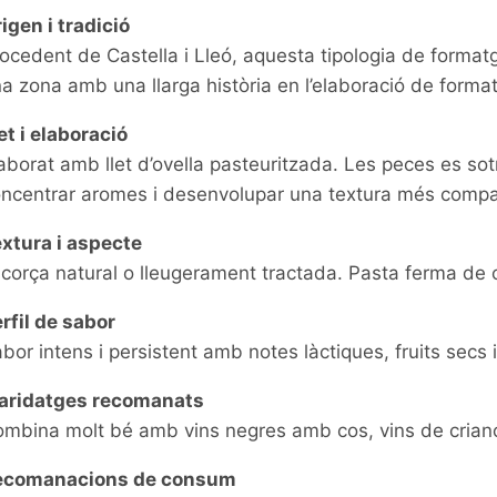
igen i tradició
ocedent de Castella i Lleó, aquesta tipologia de format
a zona amb una llarga història en l’elaboració de format
et i elaboració
aborat amb llet d’ovella pasteuritzada. Les peces es s
ncentrar aromes i desenvolupar una textura més compa
xtura i aspecte
corça natural o lleugerament tractada. Pasta ferma de 
rfil de sabor
bor intens i persistent amb notes làctiques, fruits secs i
aridatges recomanats
mbina molt bé amb vins negres amb cos, vins de crian
ecomanacions de consum