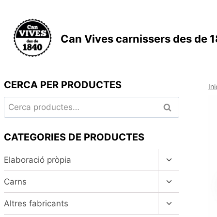
Vés
al
contingut
Can Vives carnissers des de 
CERCA PER PRODUCTES
Ini
Cerca:
Cerca
CATEGORIES DE PRODUCTES
Alterna
Elaboració pròpia
el
menú
Alterna
Carns
fill
el
menú
Alterna
Altres fabricants
fill
el