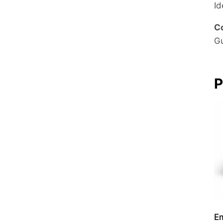
Id
C
Gu
P
Em