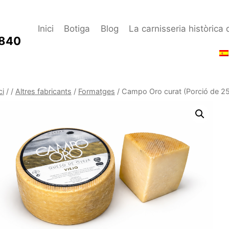
Inici
Botiga
Blog
La carnisseria històrica 
1840
ci
/
/
Altres fabricants
/
Formatges
/
Campo Oro curat (Porció de 2