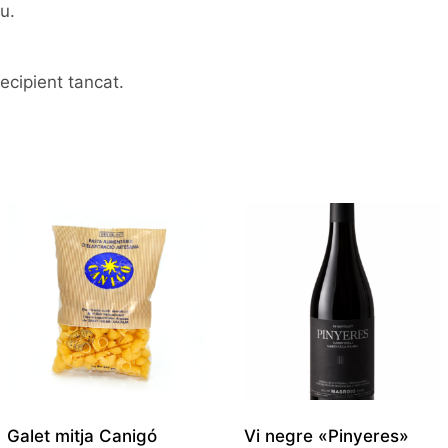
u.
ecipient tancat.
Galet mitja Canigó
Vi negre «Pinyeres»