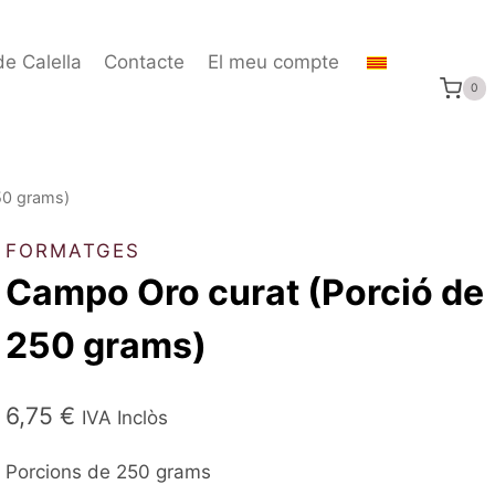
de Calella
Contacte
El meu compte
0
50 grams)
FORMATGES
Campo Oro curat (Porció de
250 grams)
6,75
€
IVA Inclòs
Porcions de 250 grams