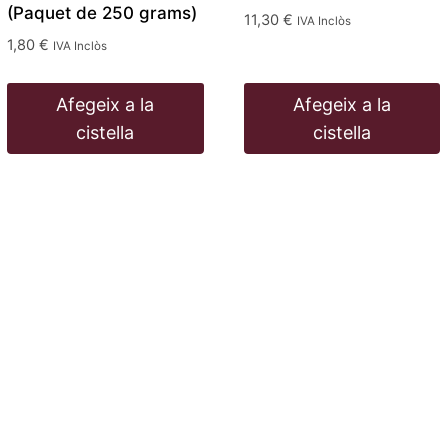
(Paquet de 250 grams)
11,30
€
IVA Inclòs
1,80
€
IVA Inclòs
Afegeix a la
Afegeix a la
cistella
cistella