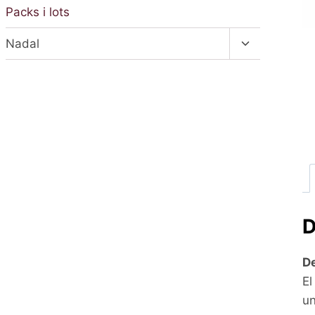
menú
Packs i lots
fill
Alterna
Nadal
el
menú
fill
D
De
El
un