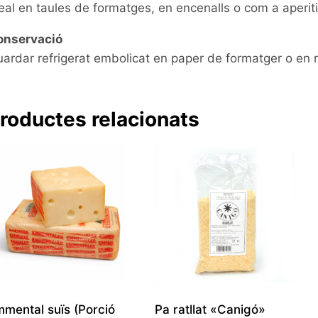
eal en taules de formatges, en encenalls o com a aperiti
onservació
ardar refrigerat embolicat en paper de formatger o en r
roductes relacionats
mental suïs (Porció
Pa ratllat «Canigó»