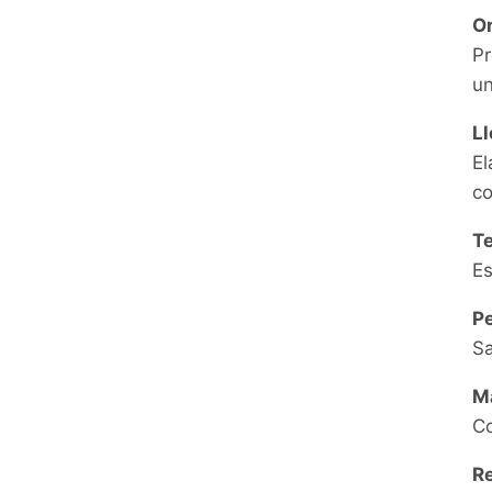
Or
Pr
un
Ll
El
co
Te
Es
Pe
Sa
M
Co
R