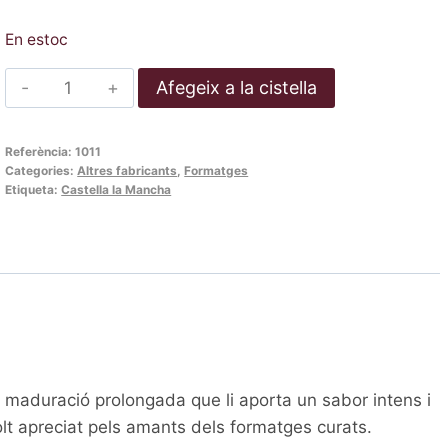
En estoc
quantitat
Afegeix a la cistella
de
Campo
Referència:
1011
Oro
Categories:
Altres fabricants
,
Formatges
curat
Etiqueta:
Castella la Mancha
(Porció
de
250
grams)
 maduració prolongada que li aporta un sabor intens i
lt apreciat pels amants dels formatges curats.