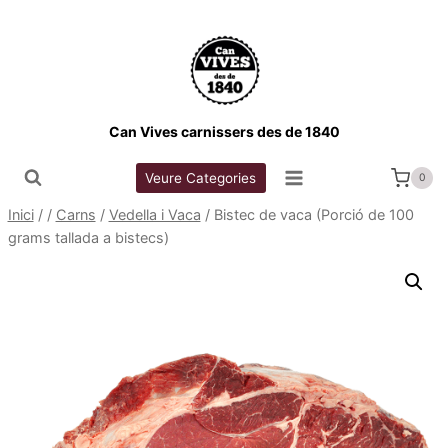
Vés
al
contingut
Can Vives carnissers des de 1840
Veure Categories
0
Inici
/
/
Carns
/
Vedella i Vaca
/
Bistec de vaca (Porció de 100
grams tallada a bistecs)