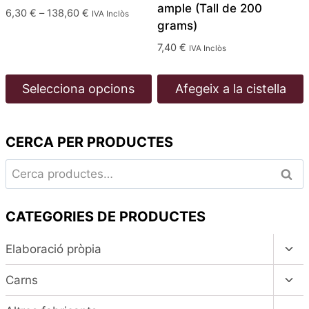
ample (Tall de 200
Interval
6,30
€
–
138,60
€
IVA Inclòs
grams)
de
preus:
7,40
€
IVA Inclòs
6,30 €
a
Selecciona opcions
Afegeix a la cistella
138,60 €
Aquest
producte
CERCA PER PRODUCTES
té
diverses
Cerca:
Cerc
variants.
Les
CATEGORIES DE PRODUCTES
opcions
es
Alte
Elaboració pròpia
poden
el
men
Alte
triar
Carns
fill
el
a
men
Alte