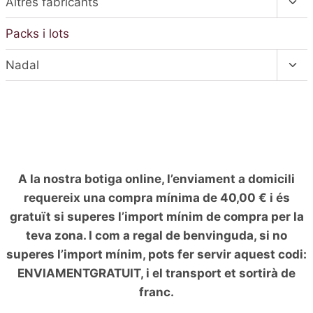
Altres fabricants
la
fill
el
pàgina
men
Packs i lots
fill
del
Alte
producte
Nadal
el
men
fill
A la nostra botiga online, l’enviament a domicili
requereix una compra mínima de 40,00 € i és
gratuït si superes l’import mínim de compra per la
teva zona. I com a regal de benvinguda, si no
superes l’import mínim, pots fer servir aquest codi:
ENVIAMENTGRATUIT, i el transport et sortirà de
franc.