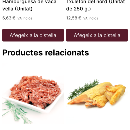
Hamburguesa de vaca
Txuleton del nord (Unitat
vella (Unitat)
de 250 g.)
6,63
€
12,58
€
IVA Inclòs
IVA Inclòs
Afegeix a la cistella
Afegeix a la cistella
Productes relacionats